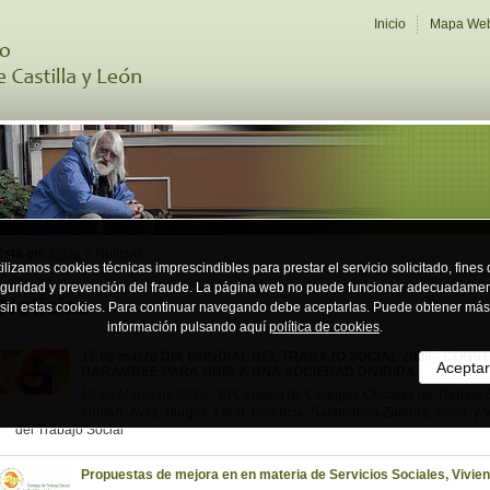
Inicio
Mapa We
Está en:
Inicio
> Noticias
ilizamos cookies técnicas imprescindibles para prestar el servicio solicitado, fines
guridad y prevención del fraude. La página web no puede funcionar adecuadame
Noticias
sin estas cookies. Para continuar navegando debe aceptarlas. Puede obtener más
información pulsando aquí
política de cookies
.
17 de marzo DÍA MUNDIAL DEL TRABAJO SOCIAL 2026 - CON
Aceptar
HARAMBEE PARA UNIR A UNA SOCIEDAD DIVIDIDA
15 de Marzo de 2026
-
El Consejo de Colegios Oficiales de Trabajo S
forman: Ávila, Burgos, León, Palencia, Salamanca-Zamora, Soria, y 
del Trabajo Social
Propuestas de mejora en en materia de Servicios Sociales, Vivien