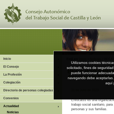
Inicio
Está en:
Inicio
>
Noticias
> BECA 
Utilizamos cookies técnicas
El Consejo
solicitado, fines de segurida
BECA INVESTIGA
puede funcionar adecuadam
La Profesión
Associació Enfoc
navegando debe aceptarlas.
Colegiación
aquí
31 de Julio de 2023
Directorio de personas colegiadas
Convenios
Enfocatss es una organizaci
trabajo social sanitario, para
Actualidad
personas y sus familias.
Noticias