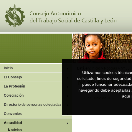
Inicio
Está en:
Inicio
>
Noticias
> Nº 35:
Utilizamos cookies técnicas
El Consejo
solicitado, fines de segurida
Nº 35: BOLETÍN S
puede funcionar adecuadam
La Profesión
navegando debe aceptarlas.
Colegiación
aquí
30 de Junio de 2023
Directorio de personas colegiadas
Convenios
Actualidad
Noticias